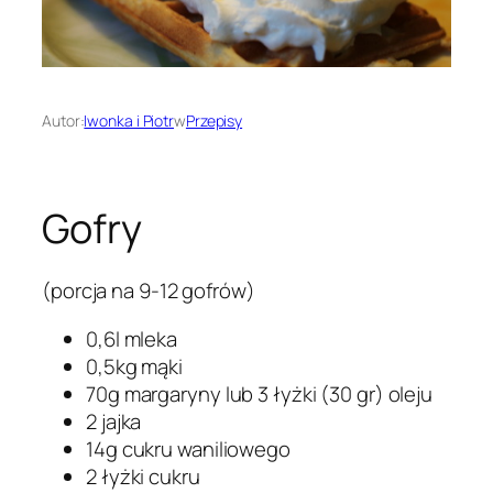
Autor:
Iwonka i Piotr
w
Przepisy
Gofry
(porcja na 9-12 gofrów)
0,6l mleka
0,5kg mąki
70g margaryny lub 3 łyżki (30 gr) oleju
2 jajka
14g cukru waniliowego
2 łyżki cukru