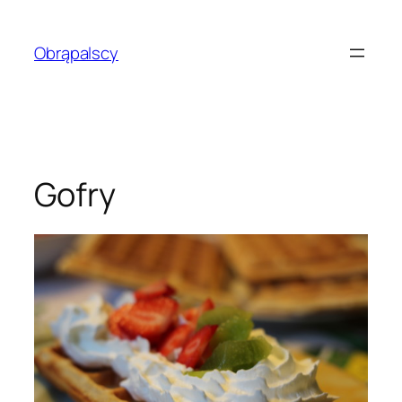
Przejdź
do
Obrąpalscy
treści
Gofry